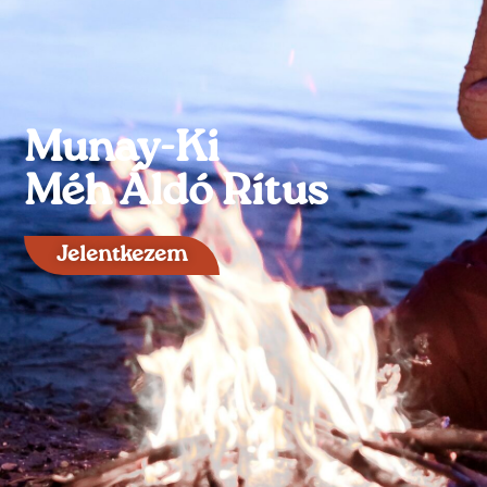
Munay-Ki
Méh Áldó Rítus
Jelentkezem