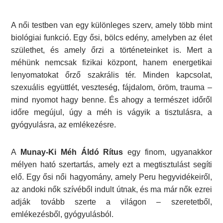
A női testben van egy különleges szerv, amely több mint
biológiai funkció. Egy ősi, bölcs edény, amelyben az élet
születhet, és amely őrzi a történeteinket is. Mert a
méhünk nemcsak fizikai központ, hanem energetikai
lenyomatokat őrző szakrális tér. Minden kapcsolat,
szexuális együttlét, veszteség, fájdalom, öröm, trauma –
mind nyomot hagy benne. És ahogy a természet időről
időre megújul, úgy a méh is vágyik a tisztulásra, a
gyógyulásra, az emlékezésre.
A
Munay-Ki Méh Áldó Rítus
egy finom, ugyanakkor
mélyen ható szertartás, amely ezt a megtisztulást segíti
elő. Egy ősi női hagyomány, amely Peru hegyvidékeiről,
az andoki nők szívéből indult útnak, és ma már nők ezrei
adják tovább szerte a világon – szeretetből,
emlékezésből, gyógyulásból.