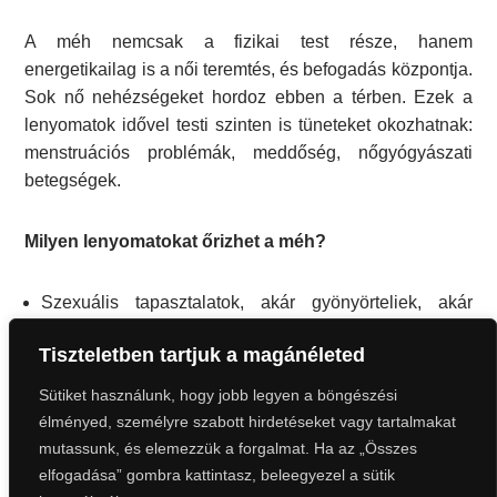
A méh nemcsak a fizikai test része, hanem
energetikailag is a női teremtés, és befogadás központja.
Sok nő nehézségeket hordoz ebben a térben. Ezek a
lenyomatok idővel testi szinten is tüneteket okozhatnak:
menstruációs problémák, meddőség, nőgyógyászati
betegségek.
Milyen lenyomatokat őrizhet a méh?
Szexuális tapasztalatok, akár gyönyörteliek, akár
fájdalmasak
Tiszteletben tartjuk a magánéleted
Vetélések, abortuszok, szülések emlékei
Mély érzelmi veszteségek, el nem sírt könnyek
Sütiket használunk, hogy jobb legyen a böngészési
Szégyen, elutasítás, bántalmazás lenyomatai
élményed, személyre szabott hirdetéseket vagy tartalmakat
Anya- és női ősök történetei, örökségei
mutassunk, és elemezzük a forgalmat. Ha az „Összes
Be nem teljesített vágyak, kreatív blokkok
elfogadása” gombra kattintasz, beleegyezel a sütik
Miben segíthet neked a méh áldása?