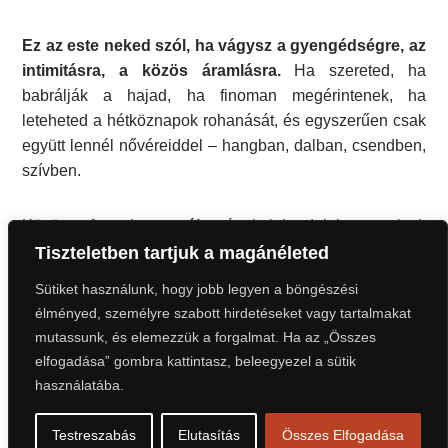
Ez az este neked szól, ha vágysz a gyengédségre, az
intimitásra, a közös áramlásra.
Ha szereted, ha
babrálják a hajad, ha finoman megérintenek, ha
leteheted a hétköznapok rohanását, és egyszerűen csak
együtt lennél nővéreiddel – hangban, dalban, csendben,
szívben.
Közösen fogunk
mantrákat
énekelni – dalokat, amelyek
a lelkünket ringatják. A testünket pedig finom
Tiszteletben tartjuk a magánéleted
érintésekkel ajándékozzuk meg – cirógatás, simítás,
Sütiket használunk, hogy jobb legyen a böngészési
jelenlét.
élményed, személyre szabott hirdetéseket vagy tartalmakat
mutassunk, és elemezzük a forgalmat. Ha az „Összes
A dal és az érintés közös nyelv. Nincs benne elvárás.
elfogadása” gombra kattintasz, beleegyezel a sütik
Elég, ha ott vagy. Magadnak, a többieknek, nekünk.
használatába.
Gyere, ha hív ez a
különleges női tér
!
Testreszabás
Elutasítás
Összes Elfogadása