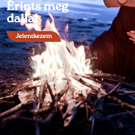
Érints meg
dallal
Jelentkezem